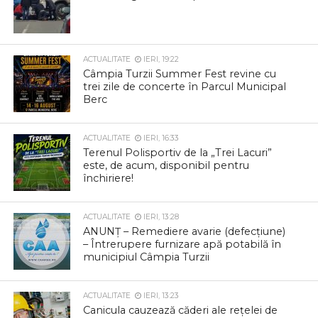
ACTUALITATE
IERI, 19:22
Câmpia Turzii Summer Fest revine cu
trei zile de concerte în Parcul Municipal
Berc
ACTUALITATE
IERI, 16:33
Terenul Polisportiv de la „Trei Lacuri”
este, de acum, disponibil pentru
închiriere!
ACTUALITATE
IERI, 13:28
ANUNȚ – Remediere avarie (defecțiune)
– Întrerupere furnizare apă potabilă în
municipiul Câmpia Turzii
ACTUALITATE
IERI, 13:23
Canicula cauzează căderi ale rețelei de