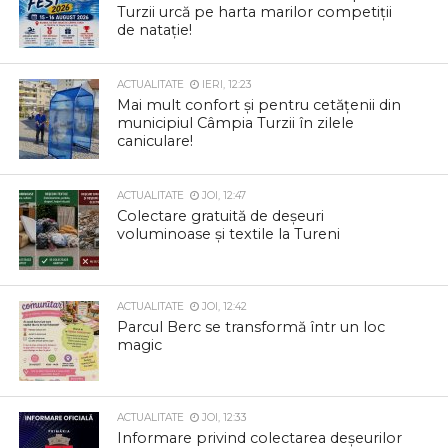
Turzii urcă pe harta marilor competiții
de natație!
ACTUALITATE
IERI, 12:23
Mai mult confort și pentru cetățenii din
municipiul Câmpia Turzii în zilele
caniculare!
ACTUALITATE
JOI, 12:47
Colectare gratuită de deșeuri
voluminoase și textile la Tureni
ACTUALITATE
JOI, 12:42
Parcul Berc se transformă într un loc
magic
ACTUALITATE
JOI, 12:33
Informare privind colectarea deșeurilor