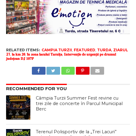
RELATED ITEMS:
CAMPIA TURZII
,
FEATURED
,
TURDA
,
ZIARUL
21
,
𝐥𝐚 𝐤𝐦 𝟐𝟎
,
𝐢̂𝐧 𝐳𝐨𝐧𝐚 𝐥𝐚𝐜𝐮𝐥𝐮𝐢 𝐓𝐚𝐫𝐧𝐢𝐭̦𝐚
,
𝐈𝐧𝐭𝐞𝐫𝐯𝐞𝐧𝐭̦𝐢𝐞 𝐝𝐞 𝐮𝐫𝐠𝐞𝐧𝐭̦𝐚̆ 𝐩𝐞 𝐝𝐫𝐮𝐦𝐮𝐥
𝐣𝐮𝐝𝐞𝐭̦𝐞𝐚𝐧 𝐃𝐉 𝟏𝟎𝟕𝐏
RECOMMENDED FOR YOU
Câmpia Turzii Summer Fest revine cu
trei zile de concerte în Parcul Municipal
Berc
Terenul Polisportiv de la „Trei Lacuri”