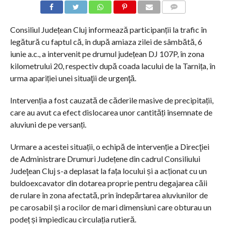
COMMENTS
Consiliul Județean Cluj informează participanții la trafic în
legătură cu faptul că, în după amiaza zilei de sâmbătă, 6
iunie a.c., a intervenit pe drumul județean DJ 107P, în zona
kilometrului 20, respectiv după coada lacului de la Tarnița, în
urma apariției unei situaţii de urgenţă.
Intervenția a fost cauzată de căderile masive de precipitații,
care au avut ca efect dislocarea unor cantități însemnate de
aluviuni de pe versanți.
Urmare a acestei situații, o echipă de intervenție a Direcţiei
de Administrare Drumuri Județene din cadrul Consiliului
Judeţean Cluj s-a deplasat la fața locului și a acționat cu un
buldoexcavator din dotarea proprie pentru degajarea căii
de rulare în zona afectată, prin îndepărtarea aluviunilor de
pe carosabil și a rocilor de mari dimensiuni care obturau un
podeț și împiedicau circulația rutieră.