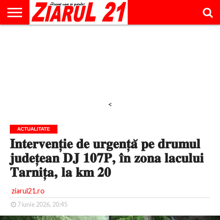
ACTUALITATE
INTERVIU
EDUCAŢIE
LIFESTYLE
OPINII
SPORT
ŞTIRI
UTILE
CONTACT
& TIMP
LIBER
<
ACTUALITATE
𝐈𝐧𝐭𝐞𝐫𝐯𝐞𝐧𝐭̦𝐢𝐞 𝐝𝐞 𝐮𝐫𝐠𝐞𝐧𝐭̦𝐚̆ 𝐩𝐞 𝐝𝐫𝐮𝐦𝐮𝐥
𝐣𝐮𝐝𝐞𝐭̦𝐞𝐚𝐧 𝐃𝐉 𝟏𝟎𝟕𝐏, 𝐢̂𝐧 𝐳𝐨𝐧𝐚 𝐥𝐚𝐜𝐮𝐥𝐮𝐢
𝐓𝐚𝐫𝐧𝐢𝐭̦𝐚, 𝐥𝐚 𝐤𝐦 𝟐𝟎
ziarul21.ro
7 iunie 2026, 20:45