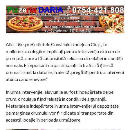
Alin Tișe, președintele Consiliului Județean Cluj: „Le
mulțumesc colegilor implicați pentru intervenția extrem de
promptă, care a făcut posibilă reluarea circulației în condiții
normale. E important ca participanții la trafic să știe că
drumarii sunt la datorie, în alertă, pregătiți pentru a interveni
atunci când e nevoie.”
În urma intervenției aluviunile au fost îndepărtate de pe
drum, circulația fiind reluată în condiții de siguranță.
Materialele îndepărtate în urma intervenției și depozitate
pe marginea drumului vor fi ridicate și transportate din
această locație în perioada următoare.