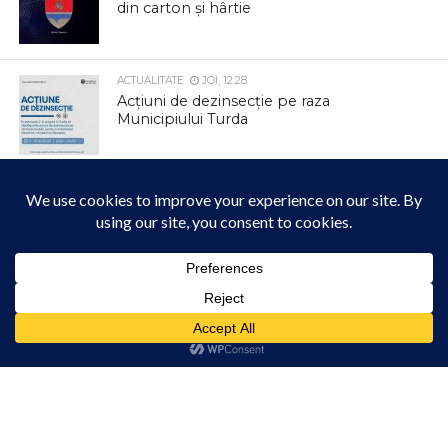
din carton și hârtie
ACTUALITATE
JOI, 12:28
Acțiuni de dezinsecție pe raza
Municipiului Turda
ACTUALITATE
MARȚI, 18:25
Consultații oftalmologice gratuite la
Primăria Luna
Acest site folosește cookies. Navigând în continuare, vă exprimați acordul asupra folosirii
ACTUALITATE
MARȚI, 17:17
cookie-urilor.
Află mai multe
Comunitatea creștin-ortodoxă din Cheia
se reunește într-un eveniment de suflet
Am înțeles!
ACTUALITATE
MARȚI, 17:15
ATENȚIE, PARTICIPANȚI LA TRAFIC!