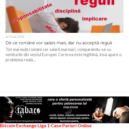
ACTUALITATE
De ce românii vor salarii mari, dar nu acceptă reguli
Tot mai mulți români cer salarii mai mari, comparându-se cu
veniturile din vestul Europei. Cererea este legitimă, însă apare o
problemă reală...
Bitcoin Exchange
Liga 1
Case Pariuri Online