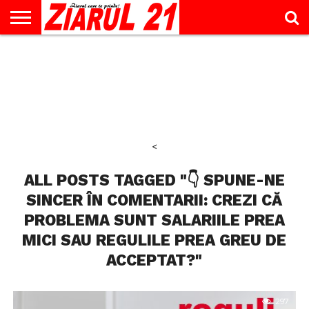
ACTUALITATE
INTERVIU
EDUCAŢIE
LIFESTYLE
OPINII
SPORT
ŞTIRI
UTILE
CONTACT
& TIMP
LIBER
<
ALL POSTS TAGGED "👇 SPUNE-NE
SINCER ÎN COMENTARII: CREZI CĂ
PROBLEMA SUNT SALARIILE PREA
MICI SAU REGULILE PREA GREU DE
ACCEPTAT?"
297