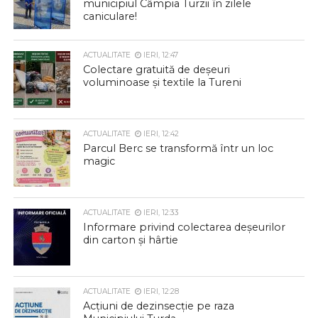
municipiul Câmpia Turzii în zilele
caniculare!
ACTUALITATE
IERI, 12:47
Colectare gratuită de deșeuri
voluminoase și textile la Tureni
ACTUALITATE
IERI, 12:42
Parcul Berc se transformă într un loc
magic
ACTUALITATE
IERI, 12:33
Informare privind colectarea deșeurilor
din carton și hârtie
ACTUALITATE
IERI, 12:28
Acțiuni de dezinsecție pe raza