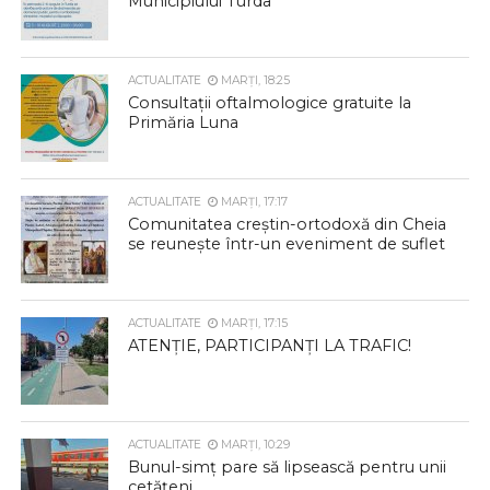
Municipiului Turda
ACTUALITATE
MARȚI, 18:25
Consultații oftalmologice gratuite la
Primăria Luna
ACTUALITATE
MARȚI, 17:17
Comunitatea creștin-ortodoxă din Cheia
se reunește într-un eveniment de suflet
ACTUALITATE
MARȚI, 17:15
ATENȚIE, PARTICIPANȚI LA TRAFIC!
ACTUALITATE
MARȚI, 10:29
Bunul-simț pare să lipsească pentru unii
cetățeni