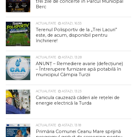
trei zile de concerte în Parcul Municipal
Berc
ACTUALITATE
ASTAZI, 16:33
Terenul Polisportiv de la „Trei Lacuri”
este, de acum, disponibil pentru
închiriere!
ACTUALITATE
ASTAZI, 13:28
ANUNȚ – Remediere avarie (defecțiune)
– Întrerupere furnizare apă potabilă în
municipiul Câmpia Turzii
ACTUALITATE
ASTAZI, 13:23
Canicula cauzează căderi ale rețelei de
energie electrică la Turda
ACTUALITATE
ASTAZI, 13:18
Primăria Comunei Ceanu Mare sprijină