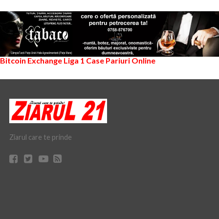
Bitcoin Exchange
Liga 1
Case Pariuri Online
Ziarul care te prinde