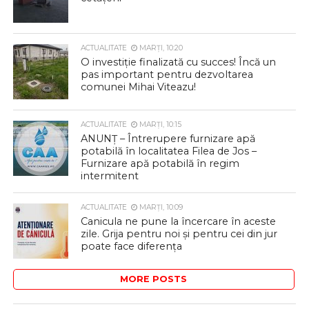
ACTUALITATE
MARȚI, 10:20
O investiție finalizată cu succes! Încă un
pas important pentru dezvoltarea
comunei Mihai Viteazu!
ACTUALITATE
MARȚI, 10:15
ANUNȚ – Întrerupere furnizare apă
potabilă în localitatea Filea de Jos –
Furnizare apă potabilă în regim
intermitent
ACTUALITATE
MARȚI, 10:09
Canicula ne pune la încercare în aceste
zile. Grija pentru noi și pentru cei din jur
poate face diferența
MORE POSTS