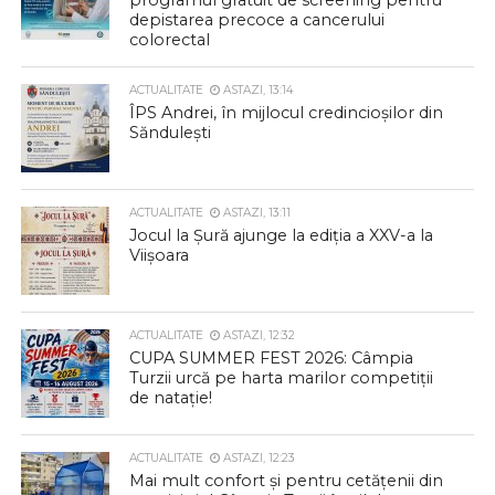
programul gratuit de screening pentru
depistarea precoce a cancerului
colorectal
ACTUALITATE
ASTAZI, 13:14
ÎPS Andrei, în mijlocul credincioșilor din
Săndulești
ACTUALITATE
ASTAZI, 13:11
Jocul la Șură ajunge la ediția a XXV-a la
Viișoara
ACTUALITATE
ASTAZI, 12:32
CUPA SUMMER FEST 2026: Câmpia
Turzii urcă pe harta marilor competiții
de natație!
ACTUALITATE
ASTAZI, 12:23
Mai mult confort și pentru cetățenii din