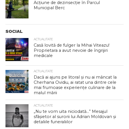
Acțiune de dezinsecție în Parcul
Municipal Berc
SOCIAL
ACTUALITATE
Casă lovită de fulger la Mihai Viteazu!
Proprietara a avut nevoie de îngrijiri
medicale
ACTUALITATE
Dacă ai ajuns pe litoral și nu ai mâncat la
Cherhana Ovidiu, ai ratat una dintre cele
mai frumoase experiențe culinare de la
malul mării
ACTUALITATE
„Nu te vom uita niciodată…” Mesajul
sfâșietor al surorii lui Adrian Moldovan și
detaliile funeraliilor