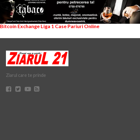
Bitcoin Exchange
Liga 1
Case Pariuri Online
Ziarul care te prinde