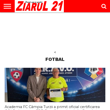
ACTUALITATE
INTERVIU
EDUCAŢIE
LIFESTYLE
OPINII
SPORT
ŞTIRI
UTILE
CONTACT
& TIMP
LIBER
<
FOTBAL
166
Academia FC Câmpia Turzii a primit oficial certificarea