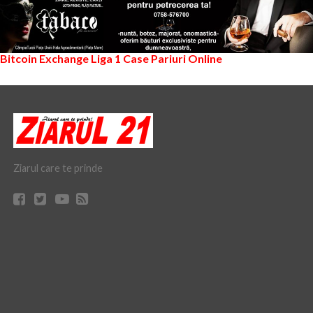
Bitcoin Exchange
Liga 1
Case Pariuri Online
Ziarul care te prinde