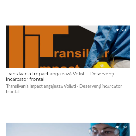
700
Transilvania Impact angajează Voliști – Deservenți
încărcător frontal
Transilvania Impact angajează Voliști - Deservenți încărcător
frontal
1.0K