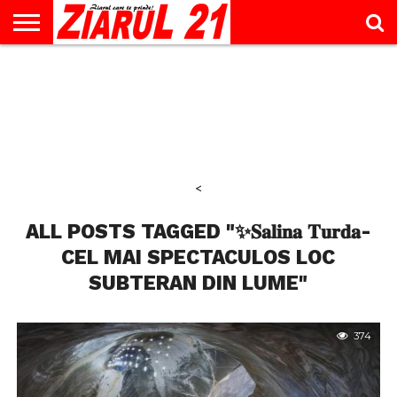
ACTUALITATE
INTERVIU
EDUCAŢIE
LIFESTYLE
OPINII
SPORT
ŞTIRI
UTILE
CONTACT
& TIMP
LIBER
<
ALL POSTS TAGGED "✨𝐒𝐚𝐥𝐢𝐧𝐚 𝐓𝐮𝐫𝐝𝐚-
CEL MAI SPECTACULOS LOC
SUBTERAN DIN LUME"
374