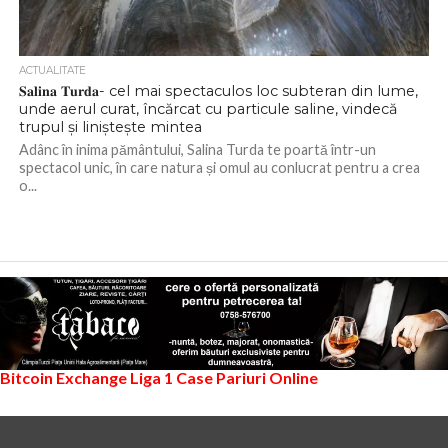
ACTUALITATE
𝐒𝐚𝐥𝐢𝐧𝐚 𝐓𝐮𝐫𝐝𝐚- cel mai spectaculos loc subteran din lume,
unde aerul curat, încărcat cu particule saline, vindecă
trupul și liniștește mintea
Adânc în inima pământului, Salina Turda te poartă într-un
spectacol unic, în care natura și omul au conlucrat pentru a crea
o...
Bitcoin Exchange
Liga 1
Case Pariuri Online