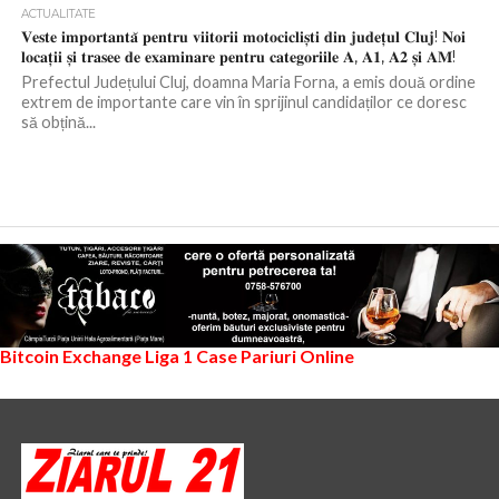
ACTUALITATE
𝐕𝐞𝐬𝐭𝐞 𝐢𝐦𝐩𝐨𝐫𝐭𝐚𝐧𝐭𝐚̆ 𝐩𝐞𝐧𝐭𝐫𝐮 𝐯𝐢𝐢𝐭𝐨𝐫𝐢𝐢 𝐦𝐨𝐭𝐨𝐜𝐢𝐜𝐥𝐢𝐬̦𝐭𝐢 𝐝𝐢𝐧 𝐣𝐮𝐝𝐞𝐭̦𝐮𝐥 𝐂𝐥𝐮𝐣! 𝐍𝐨𝐢
𝐥𝐨𝐜𝐚𝐭̦𝐢𝐢 𝐬̦𝐢 𝐭𝐫𝐚𝐬𝐞𝐞 𝐝𝐞 𝐞𝐱𝐚𝐦𝐢𝐧𝐚𝐫𝐞 𝐩𝐞𝐧𝐭𝐫𝐮 𝐜𝐚𝐭𝐞𝐠𝐨𝐫𝐢𝐢𝐥𝐞 𝐀, 𝐀𝟏, 𝐀𝟐 𝐬̦𝐢 𝐀𝐌!
Prefectul Județului Cluj, doamna Maria Forna, a emis două ordine
extrem de importante care vin în sprijinul candidaților ce doresc
să obțină...
Bitcoin Exchange
Liga 1
Case Pariuri Online