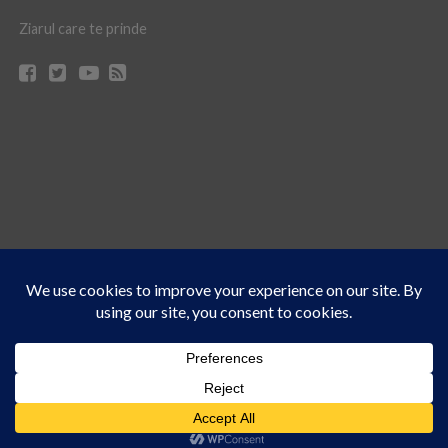
Ziarul care te prinde
Acest site folosește cookies. Navigând în continuare, vă exprimați acordul asupra folosirii
CONTACT
CLAUS WEB DESIGN & HOSTING
cookie-urilor.
Află mai multe
© Ziarul 21 Turda | Materialele de pe acest site pot fi preluate doar cu acordul
Am înțeles!
scris al reprezentanţilor publicaţiei Ziarul 21.