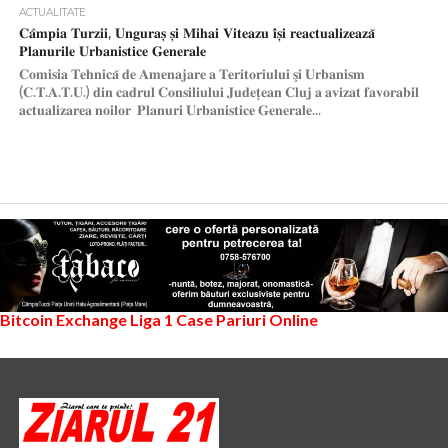
ACTUALITATE
𝐂𝐚̂𝐦𝐩𝐢𝐚 𝐓𝐮𝐫𝐳𝐢𝐢, 𝐔𝐧𝐠𝐮𝐫𝐚𝐬̦ 𝐬̦𝐢 𝐌𝐢𝐡𝐚𝐢 𝐕𝐢𝐭𝐞𝐚𝐳𝐮 𝐢̂𝐬̦𝐢 𝐫𝐞𝐚𝐜𝐭𝐮𝐚𝐥𝐢𝐳𝐞𝐚𝐳𝐚̆
𝐏𝐥𝐚𝐧𝐮𝐫𝐢𝐥𝐞 𝐔𝐫𝐛𝐚𝐧𝐢𝐬𝐭𝐢𝐜𝐞 𝐆𝐞𝐧𝐞𝐫𝐚𝐥𝐞
𝐂𝐨𝐦𝐢𝐬𝐢𝐚 𝐓𝐞𝐡𝐧𝐢𝐜𝐚̆ 𝐝𝐞 𝐀𝐦𝐞𝐧𝐚𝐣𝐚𝐫𝐞 𝐚 𝐓𝐞𝐫𝐢𝐭𝐨𝐫𝐢𝐮𝐥𝐮𝐢 𝐬̧𝐢 𝐔𝐫𝐛𝐚𝐧𝐢𝐬𝐦
(𝐂.𝐓.𝐀.𝐓.𝐔.) 𝐝𝐢𝐧 𝐜𝐚𝐝𝐫𝐮𝐥 𝐂𝐨𝐧𝐬𝐢𝐥𝐢𝐮𝐥𝐮𝐢 𝐉𝐮𝐝𝐞𝐭̦𝐞𝐚𝐧 𝐂𝐥𝐮𝐣 𝐚 𝐚𝐯𝐢𝐳𝐚𝐭 𝐟𝐚𝐯𝐨𝐫𝐚𝐛𝐢𝐥
𝐚𝐜𝐭𝐮𝐚𝐥𝐢𝐳𝐚𝐫𝐞𝐚 𝐧𝐨𝐢𝐥𝐨𝐫 𝐏𝐥𝐚𝐧𝐮𝐫𝐢 𝐔𝐫𝐛𝐚𝐧𝐢𝐬𝐭𝐢𝐜𝐞 𝐆𝐞𝐧𝐞𝐫𝐚𝐥𝐞...
Bitcoin Exchange
Liga 1
Case Pariuri Online