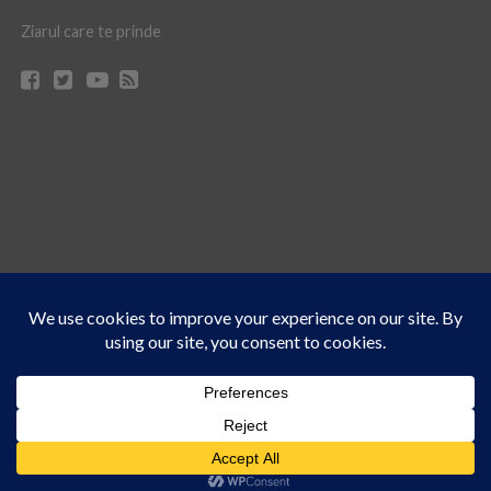
Ziarul care te prinde
Acest site folosește cookies. Navigând în continuare, vă exprimați acordul asupra folosirii
CONTACT
CLAUS WEB DESIGN & HOSTING
cookie-urilor.
Află mai multe
© Ziarul 21 Turda | Materialele de pe acest site pot fi preluate doar cu acordul
Am înțeles!
scris al reprezentanţilor publicaţiei Ziarul 21.