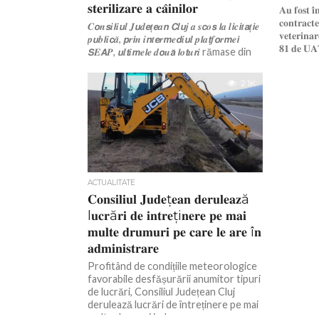
𝐬𝐭𝐞𝐫𝐢𝐥𝐢𝐳𝐚𝐫𝐞 𝐚 𝐜𝐚̂𝐢𝐧𝐢𝐥𝐨𝐫
𝐀𝐮 𝐟𝐨𝐬𝐭 𝐢̂
𝐜𝐨𝐧𝐭𝐫𝐚𝐜𝐭𝐞
𝑪𝙤𝒏𝙨𝒊𝙡𝒊𝙪𝒍 𝑱𝙪𝒅𝙚𝒕̦𝙚𝒂𝙣 𝘾𝒍𝙪𝒋 𝒂 𝒔𝙘𝒐𝙨 𝙡𝒂 𝒍𝙞𝒄𝙞𝒕𝙖𝒕̦𝙞𝒆
𝐯𝐞𝐭𝐞𝐫𝐢𝐧𝐚𝐫
𝒑𝙪𝒃𝙡𝒊𝙘𝒂̆, 𝙥𝒓𝙞𝒏 𝒊𝙣𝒕𝙚𝒓𝙢𝒆𝙙𝒊𝙪𝒍 𝒑𝙡𝒂𝙩𝒇𝙤𝒓𝙢𝒆𝙞
𝟖𝟏 𝐝𝐞 𝐔𝐀𝐓-
𝙎𝑬𝘼𝑷, 𝙪𝒍𝙩𝒊𝙢𝒆𝙡𝒆 𝒅𝙤𝒖𝙖̆ 𝙡𝒐𝙩𝒖𝙧𝒊 rămase din
cadrul procedurii de achiziție publică...
2.1K
ACTUALITATE
𝐂𝐨𝐧𝐬𝐢𝐥𝐢𝐮𝐥 𝐉𝐮𝐝𝐞ț𝐞𝐚𝐧 𝐝𝐞𝐫𝐮𝐥𝐞𝐚𝐳ă
l𝐮𝐜𝐫ă𝐫𝐢 𝐝𝐞 𝐢𝐧𝐭𝐫𝐞ți𝐧𝐞𝐫𝐞 𝐩𝐞 𝐦𝐚𝐢
𝐦𝐮𝐥𝐭𝐞 𝐝𝐫𝐮𝐦𝐮𝐫𝐢 𝐩𝐞 𝐜𝐚𝐫𝐞 𝐥𝐞 𝐚𝐫𝐞 î𝐧
𝐚𝐝𝐦𝐢𝐧𝐢𝐬𝐭𝐫𝐚𝐫𝐞
Profitând de condițiile meteorologice
favorabile desfășurării anumitor tipuri
de lucrări, Consiliul Județean Cluj
derulează lucrări de întreținere pe mai
multe drumuri județene....