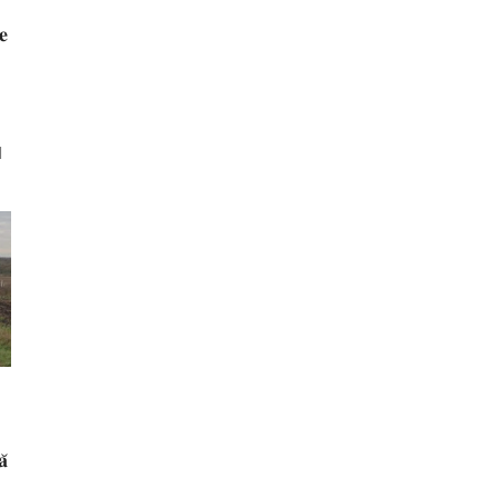
𝐞
d
̆