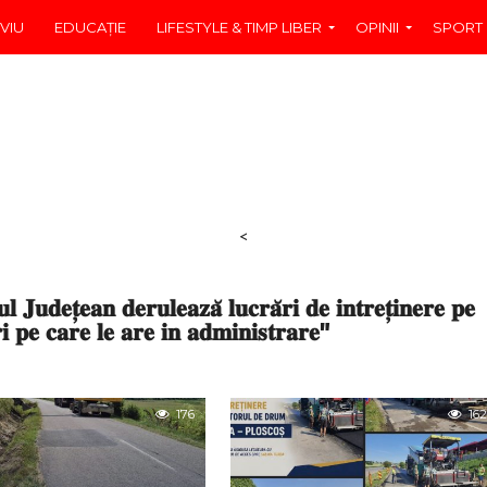
VIU
EDUCAŢIE
LIFESTYLE & TIMP LIBER
OPINII
SPORT
<
𝐚𝐧 𝐝𝐞𝐫𝐮𝐥𝐞𝐚𝐳𝐚̆ 𝐥𝐮𝐜𝐫𝐚̆𝐫𝐢 𝐝𝐞 𝐢𝐧𝐭𝐫𝐞𝐭̦𝐢𝐧𝐞𝐫𝐞 𝐩𝐞
 𝐩𝐞 𝐜𝐚𝐫𝐞 𝐥𝐞 𝐚𝐫𝐞 𝐢𝐧 𝐚𝐝𝐦𝐢𝐧𝐢𝐬𝐭𝐫𝐚𝐫𝐞"
176
162