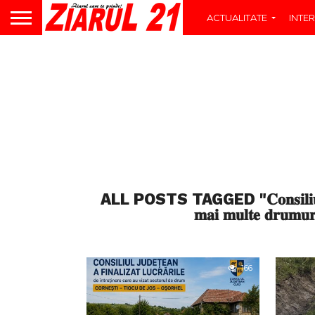
ACTUALITATE
INTER
ALL POSTS TAGGED "𝐂𝐨𝐧𝐬𝐢𝐥𝐢𝐮𝐥 𝐉𝐮𝐝𝐞𝐭̦𝐞
𝐦𝐚𝐢 𝐦𝐮𝐥𝐭𝐞 𝐝𝐫𝐮𝐦𝐮𝐫𝐢
166