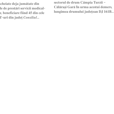
𝐬𝐞𝐜𝐭𝐨𝐫𝐮𝐥 𝐝𝐞 𝐝𝐫𝐮𝐦 𝐂𝐚̂𝐦𝐩𝐢𝐚 𝐓𝐮𝐫𝐳𝐢𝐢 –
𝐧𝐜𝐡𝐞𝐢𝐚𝐭𝐞 𝐝𝐞𝐣𝐚 𝐣𝐮𝐦𝐚̆𝐭𝐚𝐭𝐞 𝐝𝐢𝐧
𝐂𝐚̆𝐥𝐚̆𝐫𝐚𝐬̦𝐢 𝐆𝐚𝐫𝐚̆ 𝐈̂𝐧 𝐮𝐫𝐦𝐚 𝐚𝐜𝐞𝐬𝐭𝐮𝐢 𝐝𝐞𝐦𝐞𝐫𝐬,
𝐥𝐞 𝐝𝐞 𝐩𝐫𝐞𝐬𝐭𝐚̆𝐫𝐢 𝐬𝐞𝐫𝐯𝐢𝐜𝐢𝐢 𝐦𝐞𝐝𝐢𝐜𝐚𝐥-
𝐥𝐮𝐧𝐠𝐢𝐦𝐞𝐚 𝐝𝐫𝐮𝐦𝐮𝐥𝐮𝐢 𝐣𝐮𝐝𝐞𝐭̦𝐞𝐚𝐧 𝐃𝐉 𝟏𝟔𝟏𝐁...
𝐞, 𝐛𝐞𝐧𝐞𝐟𝐢𝐜𝐢𝐚𝐫𝐞 𝐟𝐢𝐢𝐧𝐝 𝟒𝟓 𝐝𝐢𝐧 𝐜𝐞𝐥𝐞
𝐮𝐫𝐢 𝐝𝐢𝐧 𝐣𝐮𝐝𝐞𝐭̦ 𝑪𝒐𝒏𝒔𝒊𝒍𝒊𝒖𝒍...