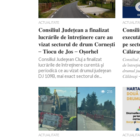
ACTUALITATE
ACTUALITA
𝐂𝐨𝐧𝐬𝐢𝐥𝐢𝐮𝐥 𝐉𝐮𝐝𝐞𝐭̦𝐞𝐚𝐧 𝐚 𝐟𝐢𝐧𝐚𝐥𝐢𝐳𝐚𝐭
𝐂𝐨𝐧𝐬𝐢𝐥
𝐥𝐮𝐜𝐫𝐚̆𝐫𝐢𝐥𝐞 𝐝𝐞 𝐢̂𝐧𝐭𝐫𝐞𝐭̦𝐢𝐧𝐞𝐫𝐞 𝐜𝐚𝐫𝐞 𝐚𝐮
𝐞𝐱𝐞𝐜𝐮𝐭𝐚̆
𝐯𝐢𝐳𝐚𝐭 𝐬𝐞𝐜𝐭𝐨𝐫𝐮𝐥 𝐝𝐞 𝐝𝐫𝐮𝐦 𝐂𝐨𝐫𝐧𝐞𝐬̦𝐭𝐢
𝐩𝐞 𝐬𝐞𝐜
– 𝐓𝐢𝐨𝐜𝐮 𝐝𝐞 𝐉𝐨𝐬 – 𝐎𝐬̦𝐨𝐫𝐡𝐞𝐥
𝐂𝐚̆𝐥𝐚̆𝐫
Consiliul Judeţean Cluj a finalizat
𝐶𝑜𝑛𝑠𝑖𝑙𝑖𝑢𝑙 
lucrările de întreţinere curentă şi
𝑑𝑒 𝑖̂𝑛𝑡𝑟𝑒𝑡̧𝑖
periodică ce au vizat drumul judeţean
𝑑𝑟𝑢𝑚𝑢𝑙 𝑗
DJ 109B, mai exact sectorul de...
𝐶𝑎̆𝑙𝑎̆𝑟𝑎𝑠̦𝑖
215
ACTUALITATE
ACTUALITA