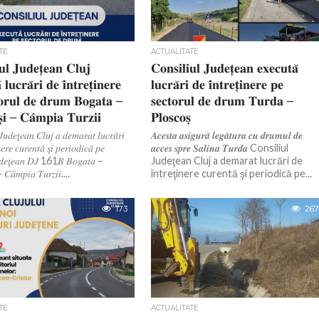
TE
ACTUALITATE
𝐮𝐥 𝐉𝐮𝐝𝐞𝐭̦𝐞𝐚𝐧 𝐂𝐥𝐮𝐣
𝐂𝐨𝐧𝐬𝐢𝐥𝐢𝐮𝐥 𝐉𝐮𝐝𝐞𝐭̦𝐞𝐚𝐧 𝐞𝐱𝐞𝐜𝐮𝐭𝐚̆
 𝐥𝐮𝐜𝐫𝐚̆𝐫𝐢 𝐝𝐞 𝐢̂𝐧𝐭𝐫𝐞𝐭̦𝐢𝐧𝐞𝐫𝐞
𝐥𝐮𝐜𝐫𝐚̆𝐫𝐢 𝐝𝐞 𝐢̂𝐧𝐭𝐫𝐞𝐭̦𝐢𝐧𝐞𝐫𝐞 𝐩𝐞
𝐨𝐫𝐮𝐥 𝐝𝐞 𝐝𝐫𝐮𝐦 𝐁𝐨𝐠𝐚𝐭𝐚 –
𝐬𝐞𝐜𝐭𝐨𝐫𝐮𝐥 𝐝𝐞 𝐝𝐫𝐮𝐦 𝐓𝐮𝐫𝐝𝐚 –
𝐬̦𝐢 – 𝐂𝐚̂𝐦𝐩𝐢𝐚 𝐓𝐮𝐫𝐳𝐢𝐢
𝐏𝐥𝐨𝐬𝐜𝐨𝐬̦
𝐽𝑢𝑑𝑒𝑡̧𝑒𝑎𝑛 𝐶𝑙𝑢𝑗 𝑎 𝑑𝑒𝑚𝑎𝑟𝑎𝑡 𝑙𝑢𝑐𝑟𝑎̆𝑟𝑖
𝑨𝒄𝒆𝒔𝒕𝒂 𝒂𝒔𝒊𝒈𝒖𝒓𝒂̆ 𝒍𝒆𝒈𝒂̆𝒕𝒖𝒓𝒂 𝒄𝒖 𝒅𝒓𝒖𝒎𝒖𝒍 𝒅𝒆
𝑛𝑒𝑟𝑒 𝑐𝑢𝑟𝑒𝑛𝑡𝑎̆ 𝑠̧𝑖 𝑝𝑒𝑟𝑖𝑜𝑑𝑖𝑐𝑎̆ 𝑝𝑒
𝒂𝒄𝒄𝒆𝒔 𝒔𝒑𝒓𝒆 𝑺𝒂𝒍𝒊𝒏𝒂 𝑻𝒖𝒓𝒅𝒂 Consiliul
𝑢𝑑𝑒𝑡̧𝑒𝑎𝑛 𝐷𝐽 161𝐵 𝐵𝑜𝑔𝑎𝑡𝑎 –
Judeţean Cluj a demarat lucrări de
 – 𝐶𝑎̂𝑚𝑝𝑖𝑎 𝑇𝑢𝑟𝑧𝑖𝑖....
întreţinere curentă şi periodică pe...
173
267
TE
ACTUALITATE