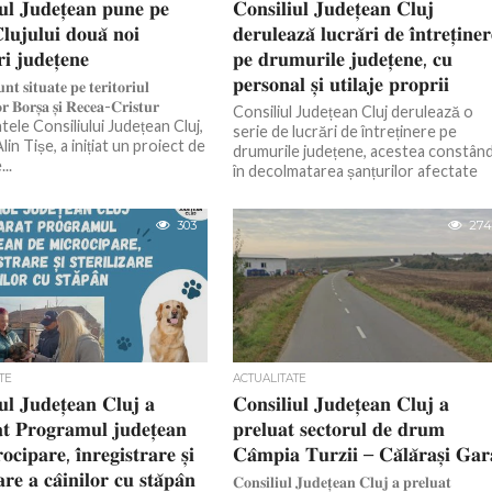
𝐮𝐥 𝐉𝐮𝐝𝐞𝐭̦𝐞𝐚𝐧 𝐩𝐮𝐧𝐞 𝐩𝐞
𝐂𝐨𝐧𝐬𝐢𝐥𝐢𝐮𝐥 𝐉𝐮𝐝𝐞𝐭̦𝐞𝐚𝐧 𝐂𝐥𝐮𝐣
𝐥𝐮𝐣𝐮𝐥𝐮𝐢 𝐝𝐨𝐮𝐚̆ 𝐧𝐨𝐢
𝐝𝐞𝐫𝐮𝐥𝐞𝐚𝐳𝐚̆ 𝐥𝐮𝐜𝐫𝐚̆𝐫𝐢 𝐝𝐞 𝐢̂𝐧𝐭𝐫𝐞𝐭̦𝐢𝐧𝐞𝐫
 𝐣𝐮𝐝𝐞𝐭̦𝐞𝐧𝐞
𝐩𝐞 𝐝𝐫𝐮𝐦𝐮𝐫𝐢𝐥𝐞 𝐣𝐮𝐝𝐞𝐭̦𝐞𝐧𝐞, 𝐜𝐮
𝐩𝐞𝐫𝐬𝐨𝐧𝐚𝐥 𝐬̦𝐢 𝐮𝐭𝐢𝐥𝐚𝐣𝐞 𝐩𝐫𝐨𝐩𝐫𝐢𝐢
𝐧𝐭 𝐬𝐢𝐭𝐮𝐚𝐭𝐞 𝐩𝐞 𝐭𝐞𝐫𝐢𝐭𝐨𝐫𝐢𝐮𝐥
 𝐁𝐨𝐫𝐬̦𝐚 𝐬̦𝐢 𝐑𝐞𝐜𝐞𝐚-𝐂𝐫𝐢𝐬𝐭𝐮𝐫
Consiliul Județean Cluj derulează o
ele Consiliului Județean Cluj,
serie de lucrări de întreținere pe
in Tișe, a inițiat un proiect de
drumurile județene, acestea constân
..
în decolmatarea șanțurilor afectate
sau care au...
303
274
TE
ACTUALITATE
𝐮𝐥 𝐉𝐮𝐝𝐞𝐭̦𝐞𝐚𝐧 𝐂𝐥𝐮𝐣 𝐚
𝐂𝐨𝐧𝐬𝐢𝐥𝐢𝐮𝐥 𝐉𝐮𝐝𝐞𝐭̦𝐞𝐚𝐧 𝐂𝐥𝐮𝐣 𝐚
𝐭 𝐏𝐫𝐨𝐠𝐫𝐚𝐦𝐮𝐥 𝐣𝐮𝐝𝐞𝐭̦𝐞𝐚𝐧
𝐩𝐫𝐞𝐥𝐮𝐚𝐭 𝐬𝐞𝐜𝐭𝐨𝐫𝐮𝐥 𝐝𝐞 𝐝𝐫𝐮𝐦
𝐜𝐢𝐩𝐚𝐫𝐞, 𝐢̂𝐧𝐫𝐞𝐠𝐢𝐬𝐭𝐫𝐚𝐫𝐞 𝐬̦𝐢
𝐂𝐚̂𝐦𝐩𝐢𝐚 𝐓𝐮𝐫𝐳𝐢𝐢 – 𝐂𝐚̆𝐥𝐚̆𝐫𝐚𝐬̦𝐢 𝐆𝐚𝐫
𝐚𝐫𝐞 𝐚 𝐜𝐚̂𝐢𝐧𝐢𝐥𝐨𝐫 𝐜𝐮 𝐬𝐭𝐚̆𝐩𝐚̂𝐧
𝐂𝐨𝐧𝐬𝐢𝐥𝐢𝐮𝐥 𝐉𝐮𝐝𝐞𝐭̦𝐞𝐚𝐧 𝐂𝐥𝐮𝐣 𝐚 𝐩𝐫𝐞𝐥𝐮𝐚𝐭