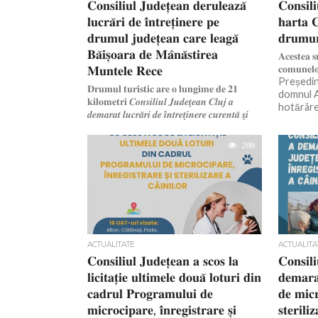
𝐂𝐨𝐧𝐬𝐢𝐥𝐢𝐮𝐥 𝐉𝐮𝐝𝐞𝐭̦𝐞𝐚𝐧 𝐝𝐞𝐫𝐮𝐥𝐞𝐚𝐳𝐚̆
𝐂𝐨𝐧𝐬𝐢𝐥
𝐥𝐮𝐜𝐫𝐚̆𝐫𝐢 𝐝𝐞 𝐢̂𝐧𝐭𝐫𝐞𝐭̦𝐢𝐧𝐞𝐫𝐞 𝐩𝐞
𝐡𝐚𝐫𝐭𝐚 𝐂
𝐝𝐫𝐮𝐦𝐮𝐥 𝐣𝐮𝐝𝐞𝐭̦𝐞𝐚𝐧 𝐜𝐚𝐫𝐞 𝐥𝐞𝐚𝐠𝐚̆
𝐝𝐫𝐮𝐦𝐮𝐫
𝐁𝐚̆𝐢𝐬̦𝐨𝐚𝐫𝐚 𝐝𝐞 𝐌𝐚̂𝐧𝐚̆𝐬𝐭𝐢𝐫𝐞𝐚
𝐀𝐜𝐞𝐬𝐭𝐞𝐚 𝐬
𝐌𝐮𝐧𝐭𝐞𝐥𝐞 𝐑𝐞𝐜𝐞
𝐜𝐨𝐦𝐮𝐧𝐞𝐥𝐨
Președint
𝐃𝐫𝐮𝐦𝐮𝐥 𝐭𝐮𝐫𝐢𝐬𝐭𝐢𝐜 𝐚𝐫𝐞 𝐨 𝐥𝐮𝐧𝐠𝐢𝐦𝐞 𝐝𝐞 𝟐𝟏
domnul Al
𝐤𝐢𝐥𝐨𝐦𝐞𝐭𝐫𝐢 𝑪𝒐𝒏𝒔𝒊𝒍𝒊𝒖𝒍 𝑱𝒖𝒅𝒆𝒕̧𝒆𝒂𝒏 𝑪𝒍𝒖𝒋 𝒂
hotărâre.
𝒅𝒆𝒎𝒂𝒓𝒂𝒕 𝒍𝒖𝒄𝒓𝒂̆𝒓𝒊 𝒅𝒆 𝒊̂𝒏𝒕𝒓𝒆𝒕̧𝒊𝒏𝒆𝒓𝒆 𝒄𝒖𝒓𝒆𝒏𝒕𝒂̆ 𝒔̧𝒊
𝒑𝒆𝒓𝒊𝒐𝒅𝒊𝒄𝒂̆ 𝒑𝒆 𝒅𝒓𝒖𝒎𝒖𝒍 𝒋𝒖𝒅𝒆𝒕̧𝒆𝒂𝒏...
288
ACTUALITATE
ACTUALITA
𝐂𝐨𝐧𝐬𝐢𝐥𝐢𝐮𝐥 𝐉𝐮𝐝𝐞𝐭̦𝐞𝐚𝐧 𝐚 𝐬𝐜𝐨𝐬 𝐥𝐚
𝐂𝐨𝐧𝐬𝐢𝐥
𝐥𝐢𝐜𝐢𝐭𝐚𝐭̦𝐢𝐞 𝐮𝐥𝐭𝐢𝐦𝐞𝐥𝐞 𝐝𝐨𝐮𝐚̆ 𝐥𝐨𝐭𝐮𝐫𝐢 𝐝𝐢𝐧
𝐝𝐞𝐦𝐚𝐫𝐚
𝐜𝐚𝐝𝐫𝐮𝐥 𝐏𝐫𝐨𝐠𝐫𝐚𝐦𝐮𝐥𝐮𝐢 𝐝𝐞
𝐝𝐞 𝐦𝐢𝐜𝐫
𝐦𝐢𝐜𝐫𝐨𝐜𝐢𝐩𝐚𝐫𝐞, 𝐢̂𝐧𝐫𝐞𝐠𝐢𝐬𝐭𝐫𝐚𝐫𝐞 𝐬̦𝐢
𝐬𝐭𝐞𝐫𝐢𝐥𝐢