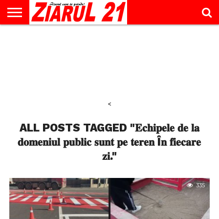
ACTUALITATE
INTERVIU
EDUCAŢIE
LIFESTYLE
OPINII
SPORT
ŞTIRI
UTILE
CONTACT
& TIMP
LIBER
<
ALL POSTS TAGGED "𝐄𝐜𝐡𝐢𝐩𝐞𝐥𝐞 𝐝𝐞 𝐥𝐚
𝐝𝐨𝐦𝐞𝐧𝐢𝐮𝐥 𝐩𝐮𝐛𝐥𝐢𝐜 𝐬𝐮𝐧𝐭 𝐩𝐞 𝐭𝐞𝐫𝐞𝐧 Î𝐧 𝐟𝐢𝐞𝐜𝐚𝐫𝐞
𝐳𝐢."
335