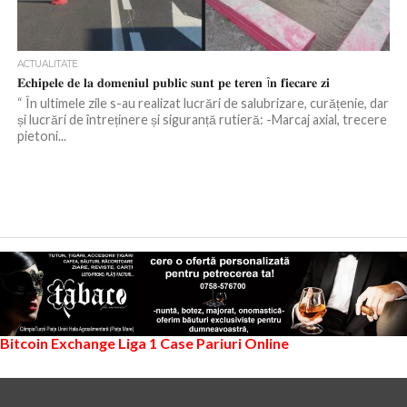
ACTUALITATE
𝐄𝐜𝐡𝐢𝐩𝐞𝐥𝐞 𝐝𝐞 𝐥𝐚 𝐝𝐨𝐦𝐞𝐧𝐢𝐮𝐥 𝐩𝐮𝐛𝐥𝐢𝐜 𝐬𝐮𝐧𝐭 𝐩𝐞 𝐭𝐞𝐫𝐞𝐧 î𝐧 𝐟𝐢𝐞𝐜𝐚𝐫𝐞 𝐳𝐢
“ În ultimele zile s-au realizat lucrări de salubrizare, curățenie, dar
și lucrări de întreținere și siguranță rutieră: -Marcaj axial, trecere
pietoni...
Bitcoin Exchange
Liga 1
Case Pariuri Online