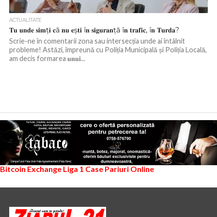
ACTUALITATE
𝐓𝐮 𝐮𝐧𝐝𝐞 𝐬𝐢𝐦ț𝐢 𝐜ă 𝐧𝐮 𝐞ș𝐭𝐢 î𝐧 𝐬𝐢𝐠𝐮𝐫𝐚𝐧ță î𝐧 𝐭𝐫𝐚𝐟𝐢𝐜, î𝐧 𝐓𝐮𝐫𝐝𝐚?
Scrie-ne în comentarii zona sau intersecția unde ai întâlnit
probleme! Astăzi, împreună cu Poliția Municipală și Poliția Locală,
am decis formarea 𝐮𝐧𝐮𝐢...
Bitcoin Exchange
Liga 1
Case Pariuri Online