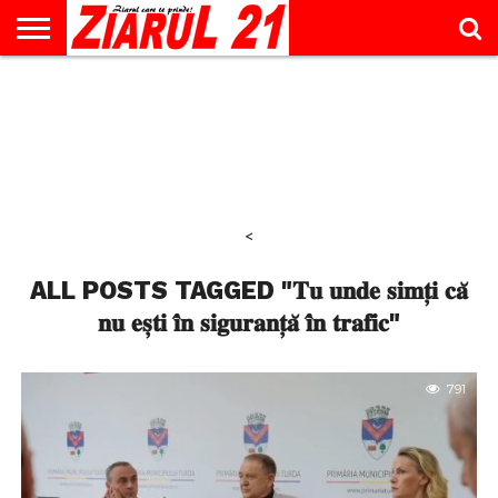
ACTUALITATE
INTERVIU
EDUCAŢIE
LIFESTYLE
OPINII
SPORT
ŞTIRI
UTILE
CONTACT
& TIMP
LIBER
<
ALL POSTS TAGGED "𝐓𝐮 𝐮𝐧𝐝𝐞 𝐬𝐢𝐦𝐭̦𝐢 𝐜𝐚̆
𝐧𝐮 𝐞𝐬̦𝐭𝐢 𝐢̂𝐧 𝐬𝐢𝐠𝐮𝐫𝐚𝐧𝐭̦𝐚̆ 𝐢̂𝐧 𝐭𝐫𝐚𝐟𝐢𝐜"
791