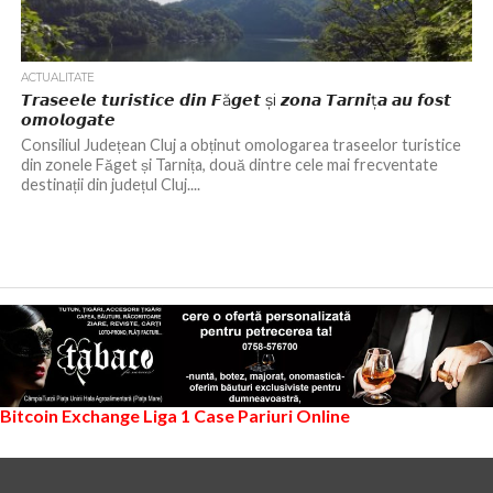
ACTUALITATE
𝙏𝙧𝙖𝙨𝙚𝙚𝙡𝙚 𝙩𝙪𝙧𝙞𝙨𝙩𝙞𝙘𝙚 𝙙𝙞𝙣 𝙁ă𝙜𝙚𝙩 și 𝙯𝙤𝙣𝙖 𝙏𝙖𝙧𝙣𝙞ț𝙖 𝙖𝙪 𝙛𝙤𝙨𝙩
𝙤𝙢𝙤𝙡𝙤𝙜𝙖𝙩𝙚
Consiliul Județean Cluj a obținut omologarea traseelor turistice
din zonele Făget și Tarnița, două dintre cele mai frecventate
destinații din județul Cluj....
Bitcoin Exchange
Liga 1
Case Pariuri Online