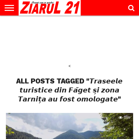
ACTUALITATE
INTERVIU
EDUCAŢIE
LIFESTYLE
OPINII
SPORT
ŞTIRI
UTILE
CONTACT
& TIMP
LIBER
<
ALL POSTS TAGGED "𝙏𝙧𝙖𝙨𝙚𝙚𝙡𝙚
𝙩𝙪𝙧𝙞𝙨𝙩𝙞𝙘𝙚 𝙙𝙞𝙣 𝙁𝙖̆𝙜𝙚𝙩 𝙨̗𝙞 𝙯𝙤𝙣𝙖
𝙏𝙖𝙧𝙣𝙞𝙩̗𝙖 𝙖𝙪 𝙛𝙤𝙨𝙩 𝙤𝙢𝙤𝙡𝙤𝙜𝙖𝙩𝙚"
599