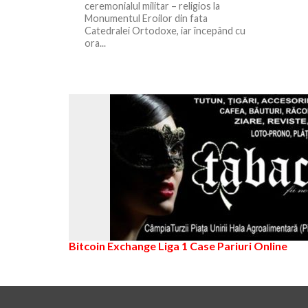
ceremonialul militar – religios la
Monumentul Eroilor din fata
Catedralei Ortodoxe, iar începând cu
ora...
Bitcoin Exchange
Liga 1
Case Pariuri Online