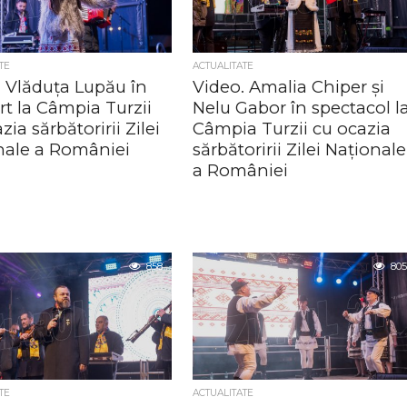
TE
ACTUALITATE
. Vlăduța Lupău în
Video. Amalia Chiper și
t la Câmpia Turzii
Nelu Gabor în spectacol l
zia sărbătoririi Zilei
Câmpia Turzii cu ocazia
nale a României
sărbătoririi Zilei Naționale
a României
858
805
TE
ACTUALITATE