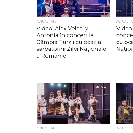
ACTUALITATE
ACTUALITA
Video. Alex Velea și
Video
Antonia în concert la
concer
Câmpia Turzii cu ocazia
cu oca
sărbătoririi Zilei Naționale
Națio
a României
552
ACTUALITATE
ACTUALITA