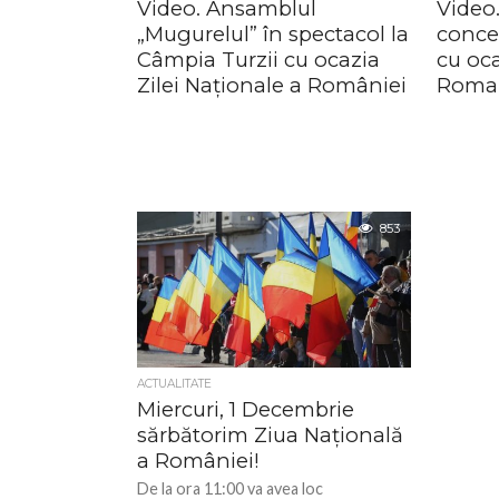
Video. Ansamblul
Video.
„Mugurelul” în spectacol la
concer
Câmpia Turzii cu ocazia
cu oca
Zilei Naționale a României
Roman
853
ACTUALITATE
Miercuri, 1 Decembrie
sărbătorim Ziua Națională
a României!
De la ora 11:00 va avea loc