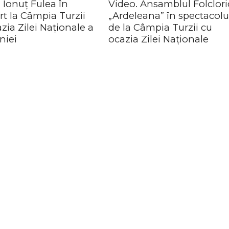
 Ionuț Fulea în
Video. Ansamblul Folclori
t la Câmpia Turzii
„Ardeleana” în spectacolu
zia Zilei Naționale a
de la Câmpia Turzii cu
iei
ocazia Zilei Naționale