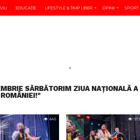
VIU
EDUCAŢIE
LIFESTYLE & TIMP LIBER
OPINII
SPORT
<
EMBRIE SĂRBĂTORIM ZIUA NAȚIONALĂ A
ROMÂNIEI!"
645
573