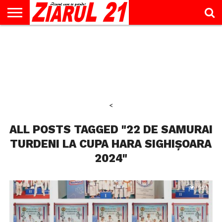
ACTUALITATE
INTERVIU
EDUCAŢIE
LIFESTYLE
OPINII
SPORT
ŞTIRI
UTILE
CONTACT
& TIMP
LIBER
<
ALL POSTS TAGGED "22 DE SAMURAI
TURDENI LA CUPA HARA SIGHIȘOARA
2024"
957