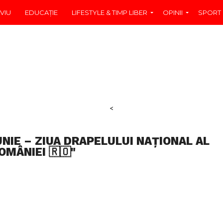
VIU
EDUCAŢIE
LIFESTYLE & TIMP LIBER
OPINII
SPORT
<
UNIE – ZIUA DRAPELULUI NAȚIONAL AL
OMÂNIEI 🇷🇴"