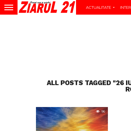
ACTUALITATE
INTER
ALL POSTS TAGGED "26 I
R
96