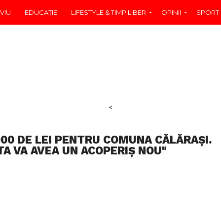
VIU
EDUCAŢIE
LIFESTYLE & TIMP LIBER
OPINII
SPORT
<
000 DE LEI PENTRU COMUNA CĂLĂRAȘI.
TA VA AVEA UN ACOPERIȘ NOU"