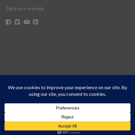
Ziarul care te prinde
Acest site folosește cookies. Navigând în continuare, vă exprimați acordul asupra folosirii
CONTACT
CLAUS WEB DESIGN & HOSTING
cookie-urilor.
Află mai multe
© Ziarul 21 Turda | Materialele de pe acest site pot fi preluate doar cu acordul
Am înțeles!
scris al reprezentanţilor publicaţiei Ziarul 21.