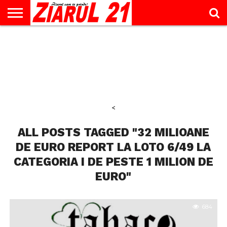
ACTUALITATE
INTERVIU
EDUCAŢIE
LIFESTYLE
OPINII
SPORT
ŞTIRI
UTILE
CONTACT
& TIMP
LIBER
<
ALL POSTS TAGGED "32 MILIOANE
DE EURO REPORT LA LOTO 6/49 LA
CATEGORIA I DE PESTE 1 MILION DE
EURO"
684