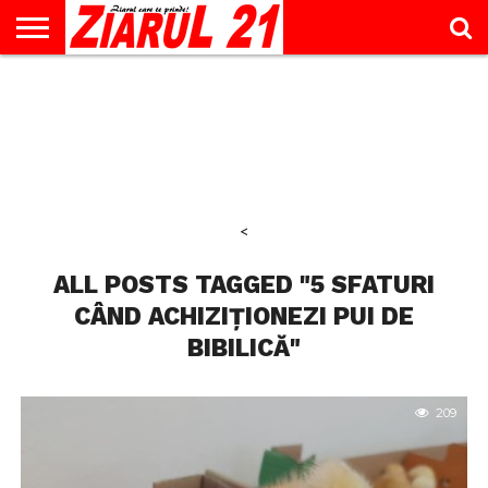
ACTUALITATE
INTERVIU
EDUCAŢIE
LIFESTYLE
OPINII
SPORT
ŞTIRI
UTILE
CONTACT
& TIMP
LIBER
<
ALL POSTS TAGGED "5 SFATURI
CÂND ACHIZIȚIONEZI PUI DE
BIBILICĂ"
209