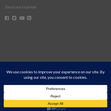
Ziarul care te prinde
Acest site folosește cookies. Navigând în continuare, vă exprimați acordul asupra folosirii
CONTACT
CLAUS WEB DESIGN & HOSTING
cookie-urilor.
Află mai multe
© Ziarul 21 Turda | Materialele de pe acest site pot fi preluate doar cu acordul
Am înțeles!
scris al reprezentanţilor publicaţiei Ziarul 21.