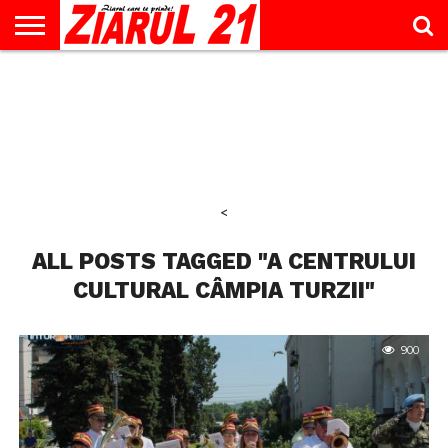
ACTUALITATE
INTERVIU
EDUCAŢIE
LIFESTYLE
OPINII
SPORT
ŞTIRI
UTILE
CONTACT
& TIMP
LIBER
<
ALL POSTS TAGGED "A CENTRULUI
CULTURAL CÂMPIA TURZII"
900