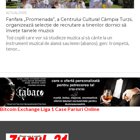
ACTUALITATE
Fanfara „Promenada”, a Centrului Cultural Câmpia Turzii,
organizează selecție de recrutare a tinerilor dornici să
învețe tainele muzicii
Toți copiii care vor să studieze muzica și să cânte la un
instrument muzical de alamă sau lemn (abanos), gen: trompetă,
tenor...
Bitcoin Exchange
Liga 1
Case Pariuri Online