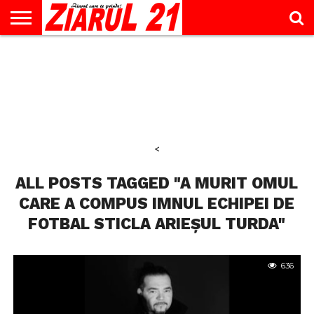
ACTUALITATE
INTERVIU
EDUCAŢIE
LIFESTYLE
OPINII
SPORT
ŞTIRI
UTILE
CONTACT
& TIMP
LIBER
<
ALL POSTS TAGGED "A MURIT OMUL
CARE A COMPUS IMNUL ECHIPEI DE
FOTBAL STICLA ARIEȘUL TURDA"
636