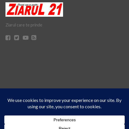
Ziarul care te prinde
Acest site folosește cookies. Navigând în continuare, vă exprimați acordul asupra folosirii