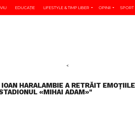
VIU
EDUCAŢIE
LIFESTYLE & TIMP LIBER
OPINII
SPORT
<
 IOAN HARALAMBIE A RETRĂIT EMOȚIIL
STADIONUL «MIHAI ADAM»"