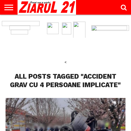
ACTUALITATE
INTERVIU
EDUCAŢIE
LIFESTYLE
OPINII
SPORT
ŞTIRI
UTILE
CONTACT
& TIMP
LIBER
<
ALL POSTS TAGGED "ACCIDENT
GRAV CU 4 PERSOANE IMPLICATE"
616