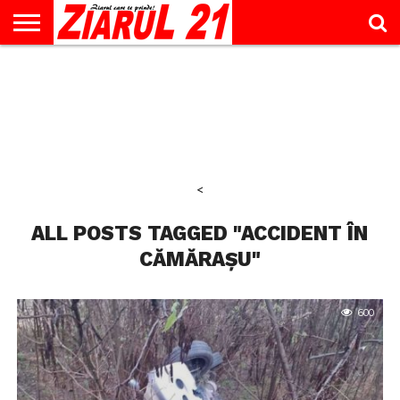
ACTUALITATE
INTERVIU
EDUCAŢIE
LIFESTYLE
OPINII
SPORT
ŞTIRI
UTILE
CONTACT
& TIMP
LIBER
<
ALL POSTS TAGGED "ACCIDENT ÎN
CĂMĂRAȘU"
600