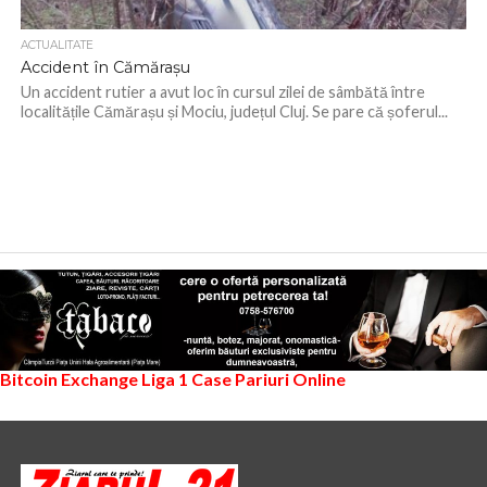
ACTUALITATE
Accident în Cămărașu
Un accident rutier a avut loc în cursul zilei de sâmbătă între
localitățile Cămărașu și Mociu, județul Cluj. Se pare că șoferul...
Bitcoin Exchange
Liga 1
Case Pariuri Online