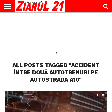
ACTUALITATE
INTERVIU
EDUCAŢIE
LIFESTYLE
OPINII
SPORT
ŞTIRI
UTILE
CONTACT
& TIMP
LIBER
<
ALL POSTS TAGGED "ACCIDENT
ÎNTRE DOUĂ AUTOTRENURI PE
AUTOSTRADA A10"
135