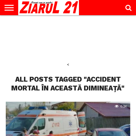
ACTUALITATE
INTERVIU
EDUCAŢIE
LIFESTYLE
OPINII
SPORT
ŞTIRI
UTILE
CONTACT
& TIMP
LIBER
<
ALL POSTS TAGGED "ACCIDENT
MORTAL ÎN ACEASTĂ DIMINEAȚĂ"
6.3K