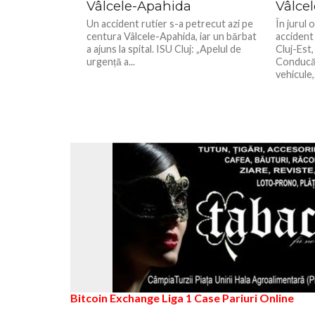
Vâlcele-Apahida
Vâlce
Un accident rutier s-a petrecut azi pe
În jurul 
centura Vâlcele-Apahida, iar un bărbat
accident
a ajuns la spital. ISU Cluj: „Apelul de
Cluj-Est
urgență a...
Conducăt
vehicule,.
Bitcoin Exchange
Liga 1
Case Pariuri Online