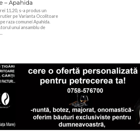
le – Apahida
orei 11.20, s-a produs un
 rutier pe Varianta Ocolitoare
, pe raza comunei Apahida.
orul unui ansamblu de
..