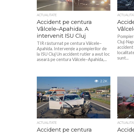
ACTUALITATE
ACTUALITA
Accident pe centura
Accid
Vâlcele–Apahida. A
Vâlce
intervenit ISU Cluj
Pompieri
Cluj-Nap
TIR răsturnat pe centura Vâlcele–
accident 
Apahida. Intervenție a pompierilor de
localitat
la ISU Cluj Un accident rutier a avut loc
sunt...
aseară pe centura Vâlcele–Apahida,...
2.2K
ACTUALITATE
ACTUALITA
Accident pe centura
Accid