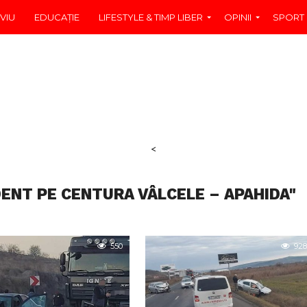
VIU
EDUCAŢIE
LIFESTYLE & TIMP LIBER
OPINII
SPORT
<
DENT PE CENTURA VÂLCELE – APAHIDA"
550
928