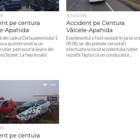
TE
ACTUALITATE
ent pe centura
Accident pe Centura
le-Apahida
Vâlcele-Apahida
i din cadrul Detașamentului 1
Evenimentul a fost sesizat în jurul ore
oca au intervenit la un
09.00, iar din primele cercetări
rutier petrecut la ieșire din
efectuate la locul accidentului rutier
ea Dezmir. La fața locului
rezultă faptul că un conducător...
1.4K
TE
ent pe centura