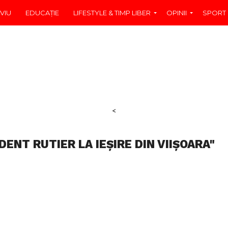
VIU
EDUCAŢIE
LIFESTYLE & TIMP LIBER
OPINII
SPORT
<
ENT RUTIER LA IEȘIRE DIN VIIȘOARA"