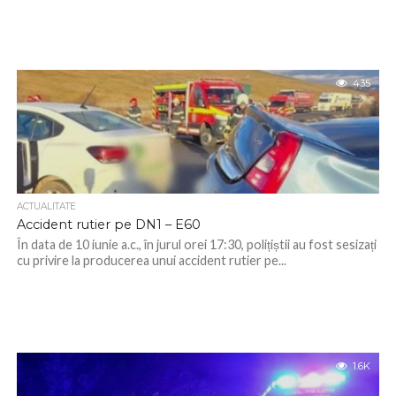
435
ACTUALITATE
Accident rutier pe DN1 – E60
În data de 10 iunie a.c., în jurul orei 17:30, polițiștii au fost sesizați
cu privire la producerea unui accident rutier pe...
1.6K