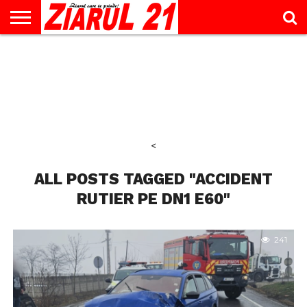
ACTUALITATE
INTERVIU
EDUCAŢIE
LIFESTYLE
OPINII
SPORT
ŞTIRI
UTILE
CONTACT
& TIMP
LIBER
<
ALL POSTS TAGGED "ACCIDENT
RUTIER PE DN1 E60"
241