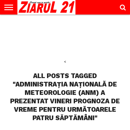
ACTUALITATE
INTERVIU
EDUCAŢIE
LIFESTYLE
OPINII
SPORT
ŞTIRI
UTILE
CONTACT
& TIMP
LIBER
<
ALL POSTS TAGGED
"ADMINISTRAȚIA NAȚIONALĂ DE
METEOROLOGIE (ANM) A
PREZENTAT VINERI PROGNOZA DE
VREME PENTRU URMĂTOARELE
PATRU SĂPTĂMÂNI"