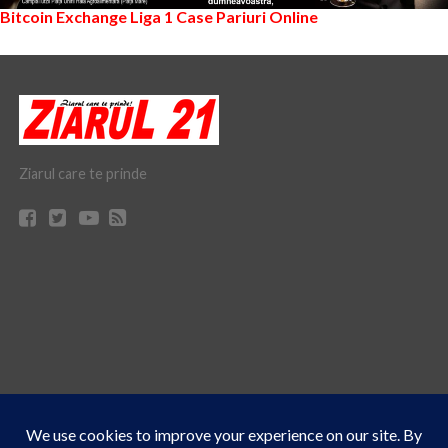
Bitcoin Exchange
Liga 1
Case Pariuri Online
Ziarul care te prinde