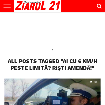
ACTUALITATE
INTERVIU
EDUCAŢIE
LIFESTYLE
OPINII
SPORT
ŞTIRI
UTILE
CONTACT
& TIMP
LIBER
<
ALL POSTS TAGGED "AI CU 6 KM/H
PESTE LIMITĂ? RIŞTI AMENDĂ!"
609