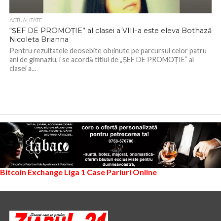
ACTUALITATE
“ȘEF DE PROMOȚIE” al clasei a VIII-a este eleva Bothază
Nicoleta Brianna
Pentru rezultatele deosebite obținute pe parcursul celor patru
ani de gimnaziu, i se acordă titlul de „ȘEF DE PROMOȚIE” al
clasei a...
Bitcoin Exchange
Liga 1
Case Pariuri Online