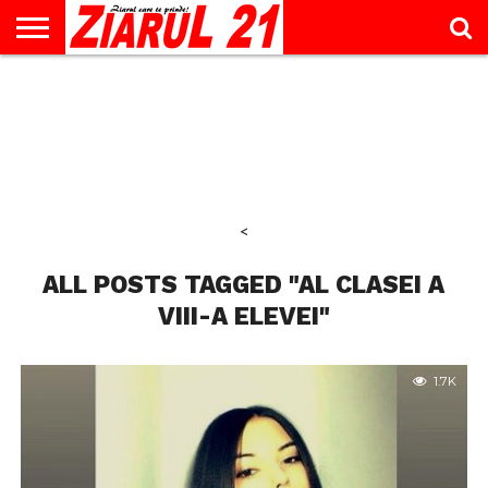
ACTUALITATE
INTERVIU
EDUCAŢIE
LIFESTYLE
OPINII
SPORT
ŞTIRI
UTILE
CONTACT
& TIMP
LIBER
<
ALL POSTS TAGGED "AL CLASEI A
VIII-A ELEVEI"
1.7K