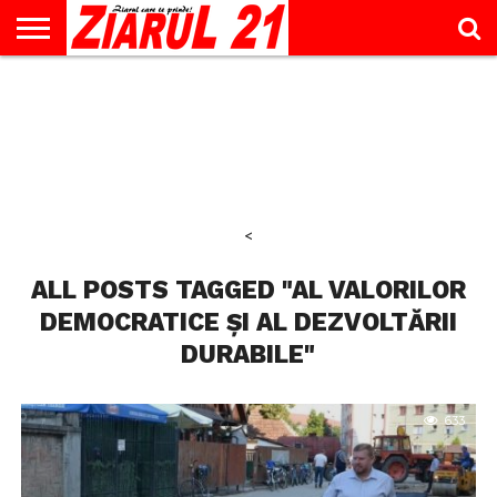
ACTUALITATE
INTERVIU
EDUCAŢIE
LIFESTYLE
OPINII
SPORT
ŞTIRI
UTILE
CONTACT
& TIMP
LIBER
<
ALL POSTS TAGGED "AL VALORILOR
DEMOCRATICE ȘI AL DEZVOLTĂRII
DURABILE"
633