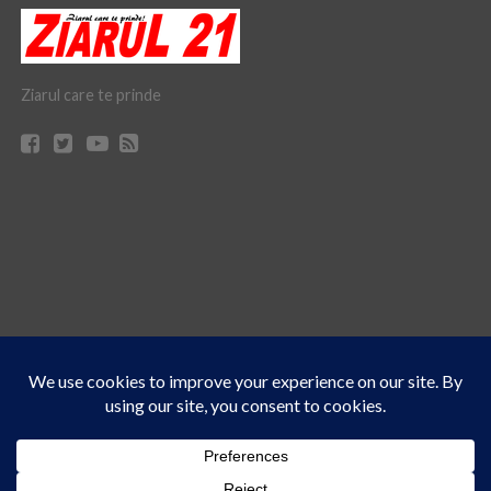
Ziarul care te prinde
Acest site folosește cookies. Navigând în continuare, vă exprimați acordul asupra folosirii