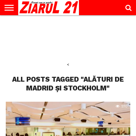
ACTUALITATE
INTERVIU
EDUCAŢIE
LIFESTYLE
OPINII
SPORT
ŞTIRI
UTILE
CONTACT
& TIMP
LIBER
<
ALL POSTS TAGGED "ALĂTURI DE
MADRID ȘI STOCKHOLM"
570