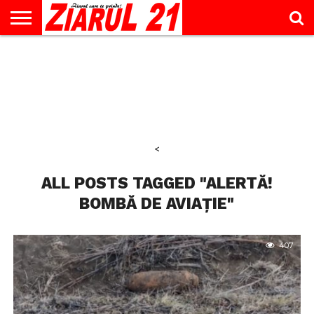
ACTUALITATE
INTERVIU
EDUCAŢIE
LIFESTYLE
OPINII
SPORT
ŞTIRI
UTILE
CONTACT
& TIMP
LIBER
<
ALL POSTS TAGGED "ALERTĂ!
BOMBĂ DE AVIAȚIE"
407