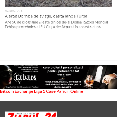
ACTUALITATE
Alertă! Bombă de aviație, găsită lângă Turda
Are 50 de kilograme și este din cel de-al Doilea Război Mondial
Echipa pirotehnică a ISU Cluj a desfășurat în această după...
Bitcoin Exchange
Liga 1
Case Pariuri Online