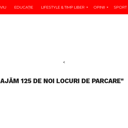
VIU
EDUCAŢIE
LIFESTYLE & TIMP LIBER
OPINII
SPORT
<
AJĂM 125 DE NOI LOCURI DE PARCARE"