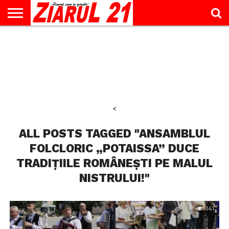
ACTUALITATE
INTERVIU
EDUCAŢIE
LIFESTYLE
OPINII
SPORT
ŞTIRI
UTILE
CONTACT
& TIMP
LIBER
<
ALL POSTS TAGGED "ANSAMBLUL
FOLCLORIC „POTAISSA” DUCE
TRADIȚIILE ROMÂNEȘTI PE MALUL
NISTRULUI!"
141