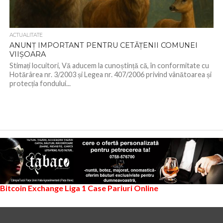
ACTUALITATE
ANUNȚ IMPORTANT PENTRU CETĂȚENII COMUNEI
VIIȘOARA
Stimați locuitori, Vă aducem la cunoștință că, în conformitate cu
Hotărârea nr. 3/2003 și Legea nr. 407/2006 privind vânătoarea și
protecția fondului...
Bitcoin Exchange
Liga 1
Case Pariuri Online