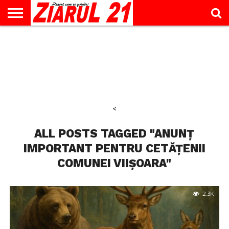
ACTUALITATE
INTERVIU
EDUCAŢIE
LIFESTYLE
OPINII
SPORT
ŞTIRI
UTILE
CONTACT
& TIMP
LIBER
<
ALL POSTS TAGGED "ANUNȚ
IMPORTANT PENTRU CETĂȚENII
COMUNEI VIIȘOARA"
2.3K