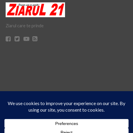
Ziarul care te prinde
Acest site folosește cookies. Navigând în continuare, vă exprimați acordul asupra folosirii