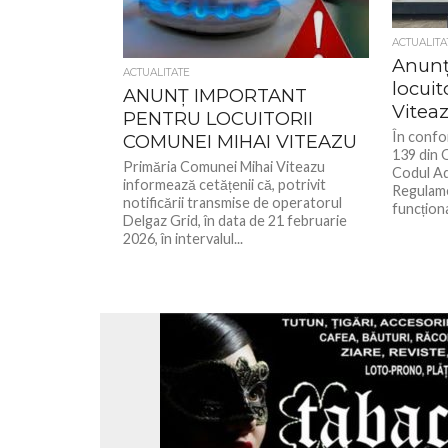
ACTUALITA
Anunț
ACTUALITATE
locuit
ANUNȚ IMPORTANT
Vitea
PENTRU LOCUITORII
În confo
COMUNEI MIHAI VITEAZU
139 din O
Primăria Comunei Mihai Viteazu
Codul Adm
informează cetățenii că, potrivit
Regulame
notificării transmise de operatorul
funcționa
Delgaz Grid, în data de 21 februarie
2026, în intervalul...