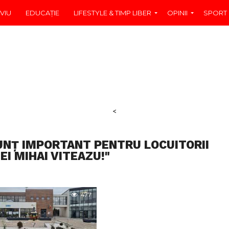
VIU
EDUCAŢIE
LIFESTYLE & TIMP LIBER
OPINII
SPORT
<
UNȚ IMPORTANT PENTRU LOCUITORII
I MIHAI VITEAZU!"
477