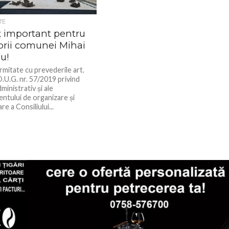
TE
 important pentru
orii comunei Mihai
zu!
rmitate cu prevederile art.
.U.G. nr. 57/2019 privind
inistrativ și ale
ntului de organizare și
re a Consiliului...