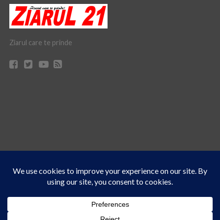
Ziarul care te prinde
Acest site folosește cookies. Navigând în continuare, vă exprimați acordul asupra folosirii