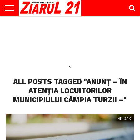
ACTUALITATE
INTERVIU
EDUCAŢIE
LIFESTYLE
OPINII
SPORT
ŞTIRI
UTILE
CONTACT
& TIMP
LIBER
<
ALL POSTS TAGGED "ANUNȚ – ÎN
ATENȚIA LOCUITORILOR
MUNICIPIULUI CÂMPIA TURZII –"
2.1K