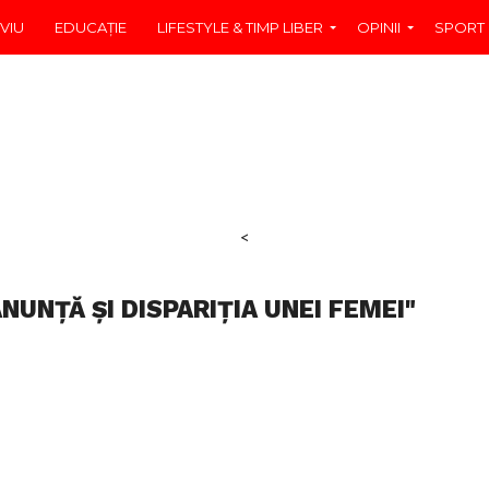
VIU
EDUCAŢIE
LIFESTYLE & TIMP LIBER
OPINII
SPORT
<
NUNȚĂ ȘI DISPARIȚIA UNEI FEMEI"