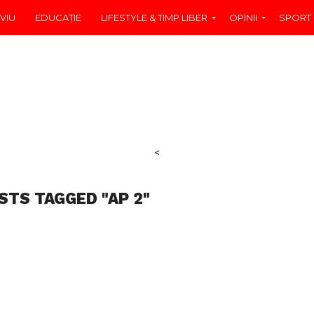
VIU
EDUCAŢIE
LIFESTYLE & TIMP LIBER
OPINII
SPORT
<
STS TAGGED "AP 2"