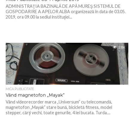
ADMINISTRAŢIA BAZINALĂ DE APĂ MUREŞ SISTEMUL DE
GOSPODARIRE A APELOR ALBA organizează în data de 03.05.
2019, ora 09.00 la sediul instituţiei...
2.8K
MICA PUBLICITATE
Vând magnetofon „Mayak”
Vând videorecorder marca „Universum” cu telecomandă,
magnetofon „Mayak” stare bună, bicicletă fitness, model
stepper, cărţi vechi, toate genurile, 4 lei bucata. Turda....