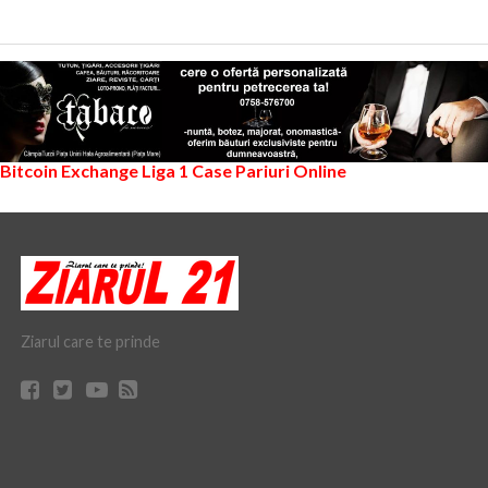
Bitcoin Exchange
Liga 1
Case Pariuri Online
Ziarul care te prinde