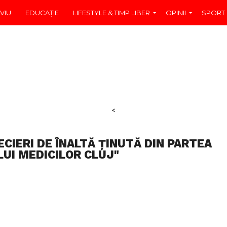
VIU
EDUCAŢIE
LIFESTYLE & TIMP LIBER
OPINII
SPORT
<
CIERI DE ÎNALTĂ ȚINUTĂ DIN PARTEA
LUI MEDICILOR CLUJ"