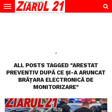
ACTUALITATE
INTERVIU
EDUCAŢIE
LIFESTYLE
OPINII
SPORT
ŞTIRI
UTILE
CONTACT
& TIMP
LIBER
<
ALL POSTS TAGGED "ARESTAT
PREVENTIV DUPĂ CE ȘI-A ARUNCAT
BRĂȚARA ELECTRONICĂ DE
MONITORIZARE"
161