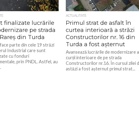
TE
ACTUALITATE
t finalizate lucrările
Primul strat de asfalt în
dernizare pe strada
curtea interioară a străzi
 Rareș din Turda
Constructorilor nr. 16 din
Turda a fost așternut
ace parte din cele 19 străzi
erul Industrial care sunt
Avansează lucrările de modernizare 
ate cu fonduri
curții interioare de pe strada
entale, prin PNDL. Astfel, au
Constructorilor nr.16. În cursul zilei 
.
astăzi a fost așternut primul strat...