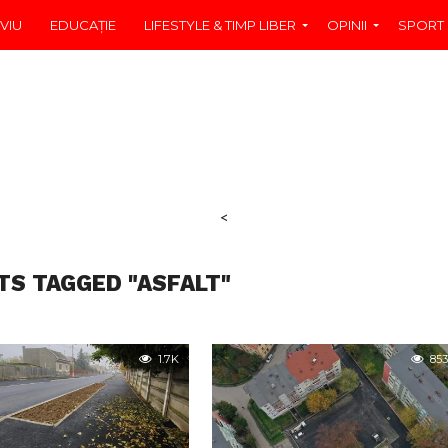
VIU
EDUCAŢIE
LIFESTYLE & TIMP LIBER
OPINII
SPORT
<
TS TAGGED "ASFALT"
1.7K
853