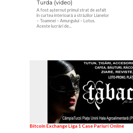
Turda (video)
A fost așternut primul strat de asfalt
în curtea interioară a străzilor Lianelor
– Toamnei – Amurgului – Lotus.
Aceste lucrări de...
Bitcoin Exchange
Liga 1
Case Pariuri Online