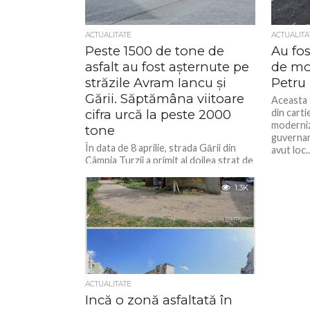
ACTUALITATE
ACTUALITA
Peste 1500 de tone de
Au fos
asfalt au fost așternute pe
de mo
străzile Avram Iancu și
Petru
Gării. Săptămâna viitoare
Aceasta f
cifra urcă la peste 2000
din carti
moderniz
tone
guvernam
În data de 8 aprilie, strada Gării din
avut loc..
Câmpia Turzii a primit al doilea strat de
asfalt ( stratul de uzură). Una...
1.3K
ACTUALITATE
Incă o zonă asfaltată în