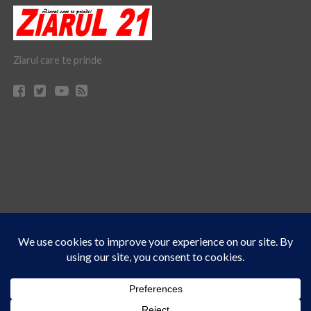
Ziarul care te prinde
Acest site folosește cookies. Navigând în continuare, vă exprimați acordul asupra folosirii