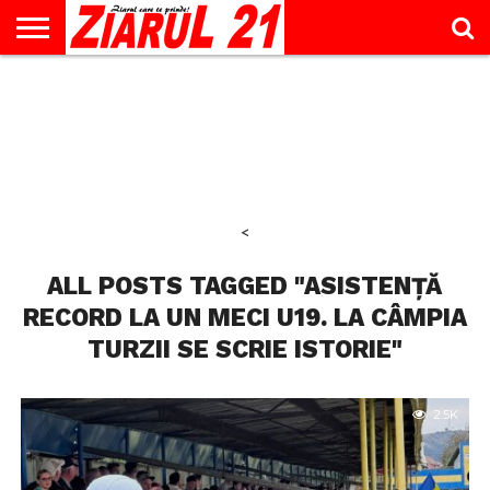
ACTUALITATE
INTERVIU
EDUCAŢIE
LIFESTYLE
OPINII
SPORT
ŞTIRI
UTILE
CONTACT
& TIMP
LIBER
<
ALL POSTS TAGGED "ASISTENȚĂ
RECORD LA UN MECI U19. LA CÂMPIA
TURZII SE SCRIE ISTORIE"
2.5K