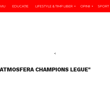
VIU
EDUCAŢIE
LIFESTYLE & TIMP LIBER
OPINII
SPORT
<
"ATMOSFERA CHAMPIONS LEGUE"