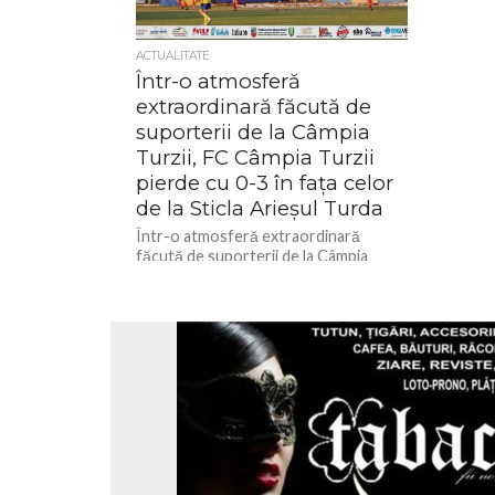
ACTUALITATE
Într-o atmosferă
extraordinară făcută de
suporterii de la Câmpia
Turzii, FC Câmpia Turzii
pierde cu 0-3 în fața celor
de la Sticla Arieșul Turda
Într-o atmosferă extraordinară
făcută de suporterii de la Câmpia
Turzii, FC Câmpia Turzii pierde cu 0-3
în fața celor de la Sticla...