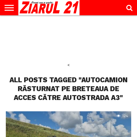
ACTUALITATE
INTERVIU
EDUCAŢIE
LIFESTYLE
OPINII
SPORT
ŞTIRI
UTILE
CONTACT
& TIMP
LIBER
<
ALL POSTS TAGGED "AUTOCAMION
RĂSTURNAT PE BRETEAUA DE
ACCES CĂTRE AUTOSTRADA A3"
124